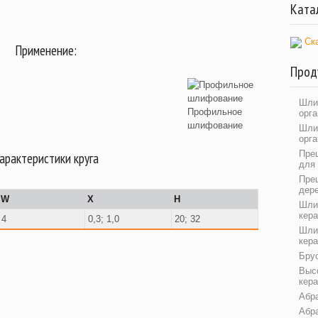
Ката
Ск
Применение:
Прод
Шли
Профильное
орга
шлифование
Шли
орг
Пре
арактеристики круга
для
Пре
дер
W
X
H
Шли
кер
4
0,3; 1,0
20; 32
Шли
кер
Бру
Выс
кера
Абр
Абр