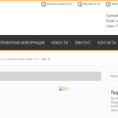
Калининград:10:22
Москва:11:22
Ирку
Единый 
Email: 
Санкт-П
СПРАВОЧНАЯ ИНФОРМАЦИЯ
НОВОСТИ
ЭМИТЕНТ
КОНТАКТЫ
 на органической связке АС
/
1E1- II
Под
Вы 
под
нео
ука