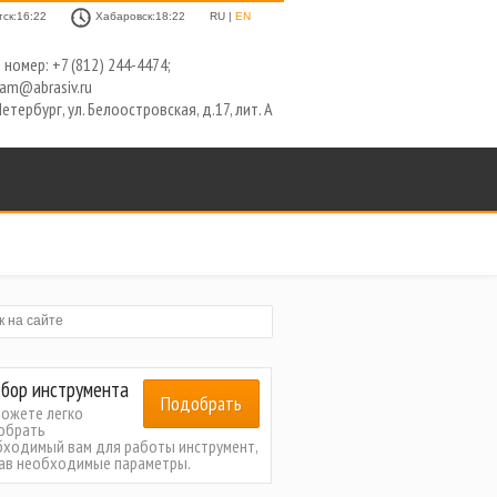
тск:16:22
Хабаровск:18:22
RU |
EN
номер: +7 (812) 244-4474;
kam@abrasiv.ru
етербург, ул. Белоостровская, д.17, лит. А
бор инструмента
Подобрать
можете легко
обрать
бходимый вам для работы инструмент,
зав необходимые параметры.