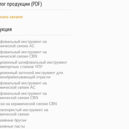
лог продукции (PDF)
ачать каталог
укция
фовальный инструмент на
нической связке АС
фовальный инструмент на
анической связке CBN
цизионный шлифовальный инструмент
 импортных станков ЧПУ
цизионный заточной инструмент для
евообрабатывающей отрасли
фовальный инструмент на
амической связке АС
фовальный инструмент на
амической связке CBN
ски на керамической связке CBN
окопористый инструмент на
мической связке
азивные бруски
азивные пасты