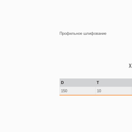
Профильное шлифование
Х
D
T
150
10