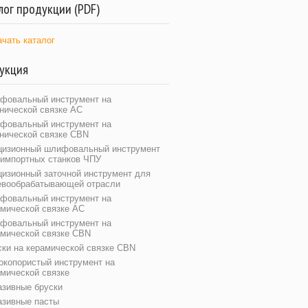
лог продукции (PDF)
ачать каталог
укция
фовальный инструмент на
нической связке АС
фовальный инструмент на
анической связке CBN
цизионный шлифовальный инструмент
 импортных станков ЧПУ
цизионный заточной инструмент для
евообрабатывающей отрасли
фовальный инструмент на
амической связке АС
фовальный инструмент на
амической связке CBN
ски на керамической связке CBN
окопористый инструмент на
мической связке
азивные бруски
азивные пасты