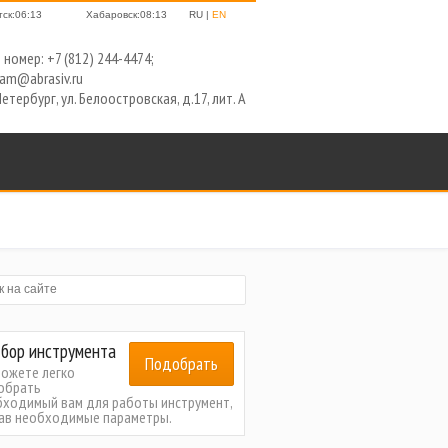
тск:06:13
Хабаровск:08:13
RU |
EN
номер: +7 (812) 244-4474;
kam@abrasiv.ru
етербург, ул. Белоостровская, д.17, лит. А
бор инструмента
Подобрать
можете легко
обрать
бходимый вам для работы инструмент,
зав необходимые параметры.