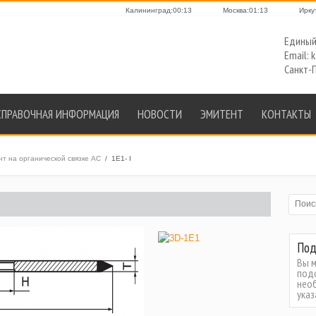
Калининград:00:13
Москва:01:13
Ирку
Единый 
Email: 
Санкт-П
СПРАВОЧНАЯ ИНФОРМАЦИЯ
НОВОСТИ
ЭМИТЕНТ
КОНТАКТЫ
 на органической связке АС
/
1E1- I
Под
Вы 
под
нео
ука