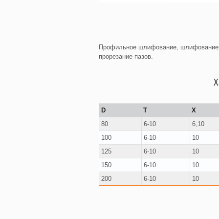
Профильное шлифование, шлифование 
прорезание пазов.
Х
D
T
X
80
6-10
6;10
100
6-10
10
125
6-10
10
150
6-10
10
200
6-10
10