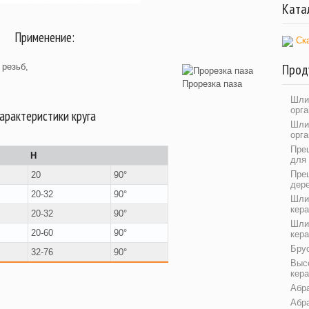
Ката
Применение:
Ск
Прод
резьб,
Прорезка паза
Шли
орга
арактеристики круга
Шли
орг
Пре
H
для
Пре
20
90°
дер
20-32
90°
Шли
кер
20-32
90°
Шли
20-60
90°
кер
Бру
32-76
90°
Выс
кера
Абр
Абр