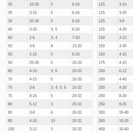
30
10-30
5
8-16
125
3-10
35
3-15
5
6-16
125
3-25
35
20-30
5
8-16
125
3-6
40
3-20
3; 5
6-20
125
4-20
50
2-6
3; 4
7-20
150
3-12
50
3-6
8
13-20
150
3-30
50
2-15
5
6-20
150
4-15
50
20-30
5
10-20
175
4-15
60
4-10
3; 6
10-20
200
6-12
70
4-15
5
10-20
200
4-40
75
3-6
3; 4; 5; 6
15-32
200
4-20
75
8-15
5
20-32
200
8-20
80
5-12
3
20-32
250
8-25
80
3-8
6
20-32
300
10-40
80
4-10
10
20-32
350
10-25
100
3-12
3
20-32
400
10-40