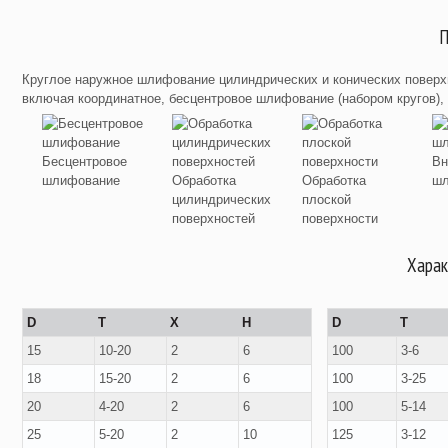
П
Круглое наружное шлифование цилиндрических и конических поверх
включая координатное, бесцентровое шлифование (набором кругов),
Бесцентровое
Вн
шлифование
Обработка
Обработка
шл
цилиндрических
плоской
поверхностей
поверхности
Харак
D
T
X
H
D
T
15
10-20
2
6
100
3-6
18
15-20
2
6
100
3-25
20
4-20
2
6
100
5-14
25
5-20
2
10
125
3-12